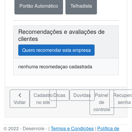
Portão Automático
Telhadista
Recomendações e avaliações de
clientes
Quero recomendar esta empresa
nenhuma recomedaçao cadastrada
Cadastro
Dicas
Duvidas
Painel
Recuper
Voltar
no site
de
senha
controle
© 2022 - Desenrole - |
Termos e Condições
|
Política de