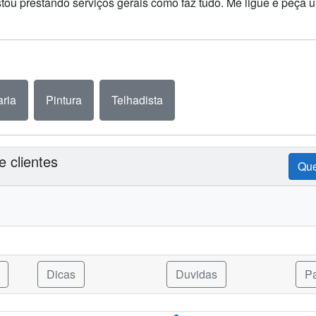
stou prestando serviços gerais como faz tudo. Me ligue e peç
ria
Pintura
Telhadista
 clientes
Que
Dicas
Duvidas
Pa