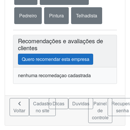
Pedreiro
Pintura
Telhadista
Recomendações e avaliações de
clientes
Quero recomendar esta empresa
nenhuma recomedaçao cadastrada
Cadastro
Dicas
Duvidas
Painel
Recuper
Voltar
no site
de
senha
controle