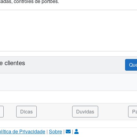
adas, controles de portões.
 clientes
Que
Dicas
Duvidas
Pa
lítica de Privacidade
|
Sobre
|
|