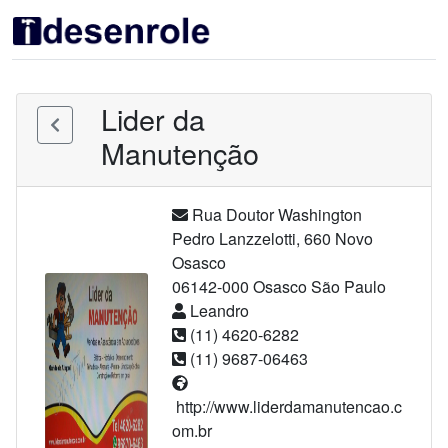
Lider da
Manutenção
Rua Doutor Washington
Pedro Lanzzelotti
,
660
Novo
Osasco
06142-000
Osasco
São Paulo
Leandro
(11) 4620-6282
(11) 9687-06463
http://www.liderdamanutencao.c
om.br