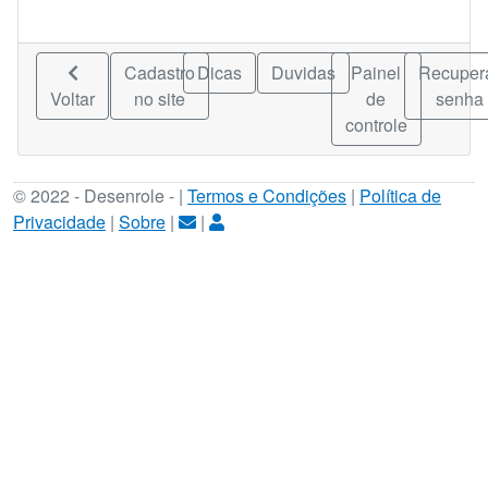
Cadastro
Dicas
Duvidas
Painel
Recuper
Voltar
no site
de
senha
controle
© 2022 - Desenrole - |
Termos e Condições
|
Política de
Privacidade
|
Sobre
|
|